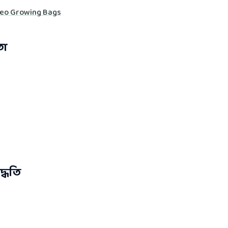
eo Growing Bags
তা
দ্ধতি