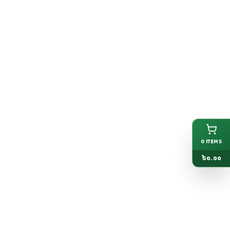
0
ITEMS
৳
0.00