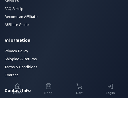
Services
FAQ & Help
Become an Affiliate
Affiliate Guide
Information
Privacy Policy
Shipping & Returns
Terms & Conditions
Contact
Contact Info
Home
Shop
Cart
Login
House 42, Road 5, Sector 10, Uttara, Dhaka-1230
+880 1700-000000
info@sirajtech.org