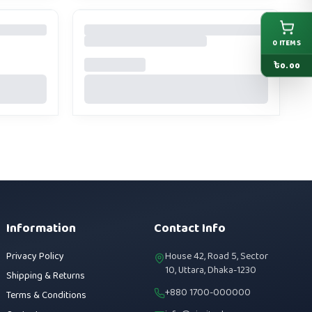
0
ITEMS
৳
0.00
Information
Contact Info
Privacy Policy
House 42, Road 5, Sector
10, Uttara, Dhaka-1230
Shipping & Returns
+880 1700-000000
Terms & Conditions