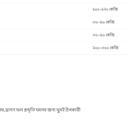
১০০–১২০ কেজি
৩০–৬০ কেজি
৩০–৬০ কেজি
২০০–৩০০ কেজি
িম, ড্রাগন ফল প্রভৃতি ফলের জন্য খুবই উপকারী