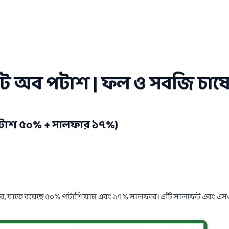
 অব পটাশ | ফল ও সবজি চাষে 
পটাশ ৫০% + সালফার ১৭%)
যাতে রয়েছে ৫০% পটাশিয়াম এবং ১৭% সালফার। এটি সালফেট এবং এসওপি সোর্