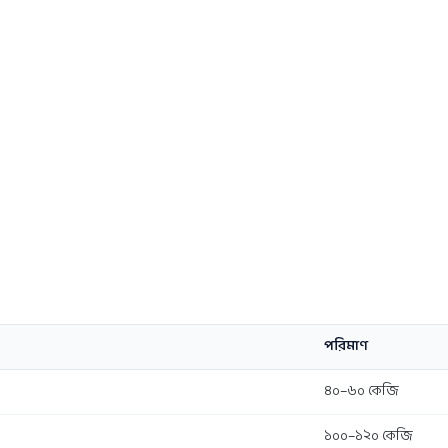
পরিমাণ
৪০–৬০ কেজি
১০০–১২০ কেজি