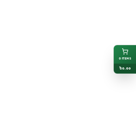
0
ITEMS
৳
0.00