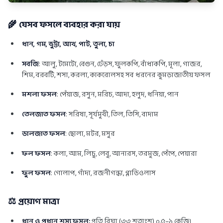
🌾 যেসব ফসলে ব্যবহার করা যায়
ধান, গম, ভুট্টা, আখ, পাট, তুলা, চা
সবজি
: আলু, টমেটো, বেগুন, ঢেঁড়স, ফুলকপি, বাঁধাকপি, মূলা, গাজর,
শিম, বরবটি, শসা, করলা, কাকরোলসহ সব ধরনের কুমড়াজাতীয় ফসল
মশলা ফসল
: পেঁয়াজ, রসুন, মরিচ, আদা, হলুদ, ধনিয়া, পান
তেলজাত ফসল
: সরিষা, সূর্যমুখী, তিল, তিসি, বাদাম
ডালজাত ফসল
: ছোলা, মটর, মসুর
ফল ফসল
: কলা, আম, লিচু, লেবু, আনারস, তরমুজ, পেঁপে, পেয়ারা
ফুল ফসল
: গোলাপ, গাঁদা, রজনীগন্ধা, গ্লাডিওলাস
⚖️ প্রয়োগ মাত্রা
ধান ও প্রধান শস্য ফসল:
প্রতি বিঘা (৩৩ শতাংশ) ০.৫–১ কেজি।