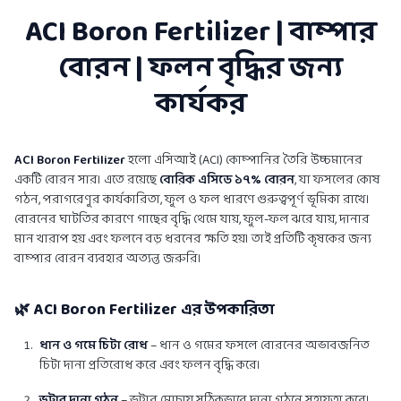
ACI Boron Fertilizer | বাম্পার
বোরন | ফলন বৃদ্ধির জন্য
কার্যকর
ACI Boron Fertilizer
হলো এসিআই (ACI) কোম্পানির তৈরি উচ্চমানের
একটি বোরন সার। এতে রয়েছে
বোরিক এসিডে ১৭% বোরন
, যা ফসলের কোষ
গঠন, পরাগরেণুর কার্যকারিতা, ফুল ও ফল ধারণে গুরুত্বপূর্ণ ভূমিকা রাখে।
বোরনের ঘাটতির কারণে গাছের বৃদ্ধি থেমে যায়, ফুল-ফল ঝরে যায়, দানার
মান খারাপ হয় এবং ফলনে বড় ধরনের ক্ষতি হয়। তাই প্রতিটি কৃষকের জন্য
বাম্পার বোরন ব্যবহার অত্যন্ত জরুরি।
🌿 ACI Boron Fertilizer এর উপকারিতা
ধান ও গমে চিটা রোধ
– ধান ও গমের ফসলে বোরনের অভাবজনিত
চিটা দানা প্রতিরোধ করে এবং ফলন বৃদ্ধি করে।
ভুট্টার দানা গঠন
– ভুট্টার মোচায় সঠিকভাবে দানা গঠনে সহায়তা করে।