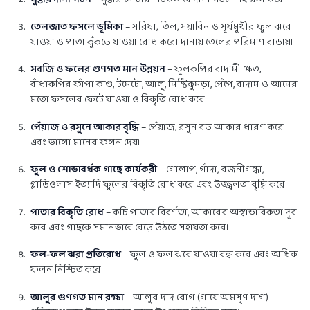
তেলজাত ফসলে ভূমিকা
– সরিষা, তিল, সয়াবিন ও সূর্যমুখীর ফুল ঝরে
যাওয়া ও পাতা কুঁকড়ে যাওয়া রোধ করে। দানায় তেলের পরিমাণ বাড়ায়।
সবজি ও ফলের গুণগত মান উন্নয়ন
– ফুলকপির বাদামী ক্ষত,
বাঁধাকপির ফাঁপা কাণ্ড, টমেটো, আলু, মিষ্টিকুমড়া, পেঁপে, বাদাম ও আমের
মতো ফসলের ফেটে যাওয়া ও বিকৃতি রোধ করে।
পেঁয়াজ ও রসুনে আকার বৃদ্ধি
– পেঁয়াজ, রসুন বড় আকার ধারণ করে
এবং ভালো মানের ফলন দেয়।
ফুল ও শোভাবর্ধক গাছে কার্যকরী
– গোলাপ, গাঁদা, রজনীগন্ধা,
গ্লাডিওলাস ইত্যাদি ফুলের বিকৃতি রোধ করে এবং উজ্জ্বলতা বৃদ্ধি করে।
পাতার বিকৃতি রোধ
– কচি পাতার বিবর্ণতা, আকারের অস্বাভাবিকতা দূর
করে এবং গাছকে সমানভাবে বেড়ে উঠতে সহায়তা করে।
ফল-ফল ঝরা প্রতিরোধ
– ফুল ও ফল ঝরে যাওয়া বন্ধ করে এবং অধিক
ফলন নিশ্চিত করে।
আলুর গুণগত মান রক্ষা
– আলুর দাদ রোগ (গায়ে অমসৃণ দাগ)