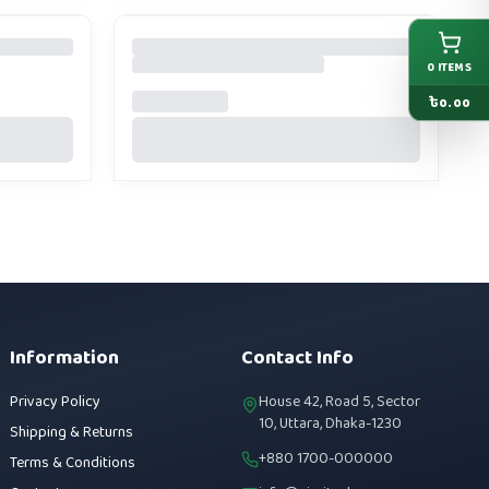
0
ITEMS
৳
0.00
Information
Contact Info
Privacy Policy
House 42, Road 5, Sector
10, Uttara, Dhaka-1230
Shipping & Returns
+880 1700-000000
Terms & Conditions