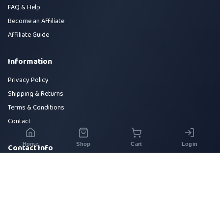
FAQ & Help
Become an Affiliate
Affiliate Guide
Information
Privacy Policy
Shipping & Returns
Terms & Conditions
Contact
Home
Shop
Cart
Login
Contact Info
House 42, Road 5, Sector 10, Uttara, Dhaka-1230
+880 1700-000000
info@sirajtech.org