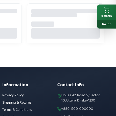
0
ITEMS
৳
0.00
Information
Contact Info
Privacy Policy
House 42, Road 5, Sector
10, Uttara, Dhaka-1230
Shipping & Returns
+880 1700-000000
Terms & Conditions