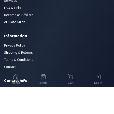
Services
FAQ & Help
Become an Affiliate
Affiliate Guide
Information
Privacy Policy
Shipping & Returns
Terms & Conditions
Contact
Contact Info
Home
Shop
Cart
Login
House 42, Road 5, Sector 10, Uttara, Dhaka-1230
+880 1700-000000
info@sirajtech.org