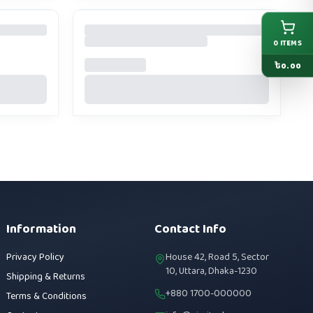
0
ITEMS
৳
0.00
Information
Contact Info
Privacy Policy
House 42, Road 5, Sector
10, Uttara, Dhaka-1230
Shipping & Returns
+880 1700-000000
Terms & Conditions