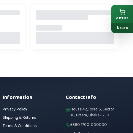
0
ITEMS
৳
0.00
Information
Contact Info
Privacy Policy
House 42, Road 5, Sector
10, Uttara, Dhaka-1230
Shipping & Returns
+880 1700-000000
Terms & Conditions