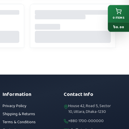
0
ITEMS
৳
0.00
Information
Contact Info
Privacy Policy
House 42, Road 5, Sector
10, Uttara, Dhaka-1230
Shipping & Returns
+880 1700-000000
Terms & Conditions