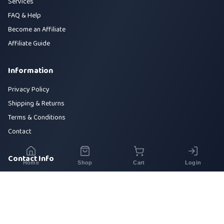
Services
FAQ & Help
Become an Affiliate
Affiliate Guide
Information
Privacy Policy
Shipping & Returns
Terms & Conditions
Contact
Contact Info
Home
Shop
Cart
Login
House 42, Road 5, Sector 10, Uttara, Dhaka-1230
+880 1700-000000
info@sirajtech.org