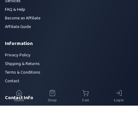
Services
FAQ & Help
Become an Affiliate
Affiliate Guide
Information
Privacy Policy
Shipping & Returns
Terms & Conditions
Contact
Contact Info
Home
Shop
Cart
Login
House 42, Road 5, Sector 10, Uttara, Dhaka-1230
+880 1700-000000
info@sirajtech.org