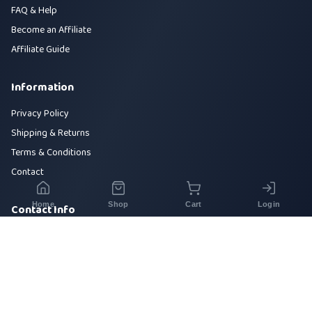
FAQ & Help
Become an Affiliate
Affiliate Guide
Information
Privacy Policy
Shipping & Returns
Terms & Conditions
Contact
Home
Shop
Cart
Login
Contact Info
House 42, Road 5, Sector 10, Uttara, Dhaka-1230
+880 1700-000000
info@sirajtech.org