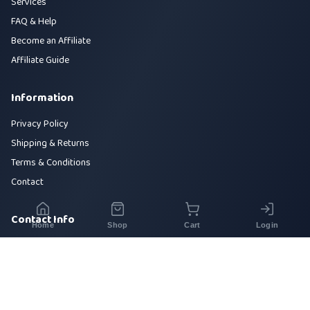
Services
FAQ & Help
Become an Affiliate
Affiliate Guide
Information
Privacy Policy
Shipping & Returns
Terms & Conditions
Contact
Contact Info
Home
Shop
Cart
Login
House 42, Road 5, Sector 10, Uttara, Dhaka-1230
+880 1700-000000
info@sirajtech.org