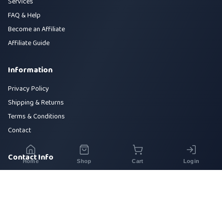
Services
FAQ & Help
Become an Affiliate
Affiliate Guide
Information
Privacy Policy
Shipping & Returns
Terms & Conditions
Contact
Contact Info
Home
Shop
Cart
Login
House 42, Road 5, Sector 10, Uttara, Dhaka-1230
+880 1700-000000
info@sirajtech.org