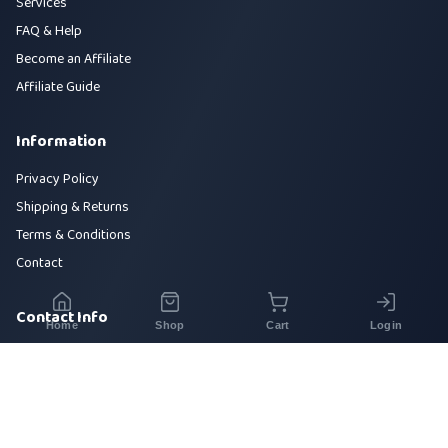
Services
FAQ & Help
Become an Affiliate
Affiliate Guide
Information
Privacy Policy
Shipping & Returns
Terms & Conditions
Contact
Contact Info
Home
Shop
Cart
Login
House 42, Road 5, Sector 10, Uttara, Dhaka-1230
+880 1700-000000
info@sirajtech.org