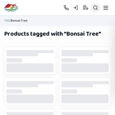
Skip to main content
TAG
/
Bonsai Tree
Products tagged with "
Bonsai Tree
"