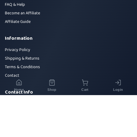
FAQ & Help
Become an Affiliate
Affiliate Guide
Information
Privacy Policy
Shipping & Returns
Terms & Conditions
Contact
Home
Shop
Cart
Login
Contact Info
House 42, Road 5, Sector 10, Uttara, Dhaka-1230
+880 1700-000000
info@sirajtech.org