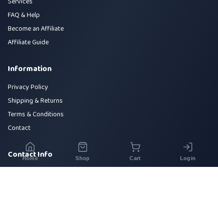
Services
FAQ & Help
Become an Affiliate
Affiliate Guide
Information
Privacy Policy
Shipping & Returns
Terms & Conditions
Contact
Contact Info
Home
Shop
Cart
Login
House 42, Road 5, Sector 10, Uttara, Dhaka-1230
+880 1700-000000
info@sirajtech.org