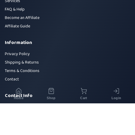
Services
FAQ & Help
Become an Affiliate
Affiliate Guide
Information
Privacy Policy
Shipping & Returns
Terms & Conditions
Contact
Contact Info
Home
Shop
Cart
Login
House 42, Road 5, Sector 10, Uttara, Dhaka-1230
+880 1700-000000
info@sirajtech.org