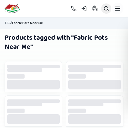
Skip to main content
TAG
/
Fabric Pots Near Me
Products tagged with "
Fabric Pots
Near Me
"