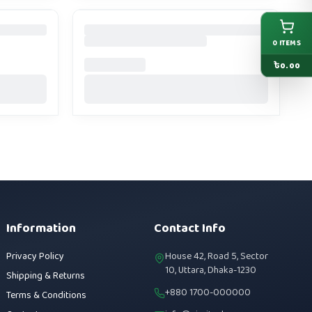
0
ITEMS
৳
0.00
Information
Contact Info
Privacy Policy
House 42, Road 5, Sector
10, Uttara, Dhaka-1230
Shipping & Returns
+880 1700-000000
Terms & Conditions