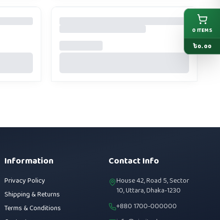
0
ITEMS
৳
0.00
Information
Contact Info
Privacy Policy
House 42, Road 5, Sector
10, Uttara, Dhaka-1230
Shipping & Returns
+880 1700-000000
Terms & Conditions