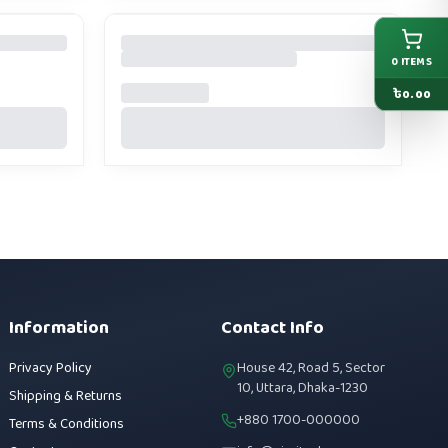
0
ITEMS
৳
0.00
Information
Contact Info
Privacy Policy
House 42, Road 5, Sector
10, Uttara, Dhaka-1230
Shipping & Returns
+880 1700-000000
Terms & Conditions