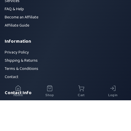
Services
FAQ & Help
Become an Affiliate
Affiliate Guide
Information
Privacy Policy
Shipping & Returns
Terms & Conditions
Contact
Contact Info
Home
Shop
Cart
Login
House 42, Road 5, Sector 10, Uttara, Dhaka-1230
+880 1700-000000
info@sirajtech.org