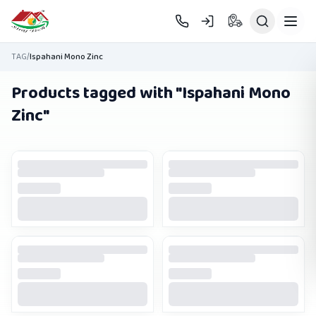
Skip to main content
TAG
/
Ispahani Mono Zinc
Products tagged with "
Ispahani Mono
Zinc
"