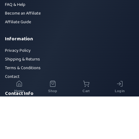
FAQ & Help
Become an Affiliate
Affiliate Guide
Information
Privacy Policy
Shipping & Returns
Terms & Conditions
Contact
Home
Shop
Cart
Login
Contact Info
House 42, Road 5, Sector 10, Uttara, Dhaka-1230
+880 1700-000000
info@sirajtech.org