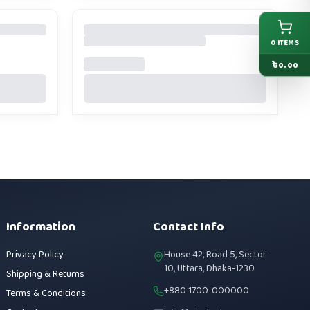
0
ITEMS
৳
0.00
Information
Contact Info
Privacy Policy
House 42, Road 5, Sector
10, Uttara, Dhaka-1230
Shipping & Returns
+880 1700-000000
Terms & Conditions