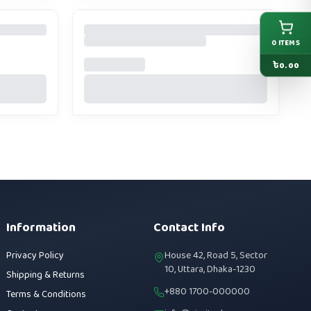
0
ITEMS
৳
0.00
Information
Contact Info
Privacy Policy
House 42, Road 5, Sector
10, Uttara, Dhaka-1230
Shipping & Returns
+880 1700-000000
Terms & Conditions