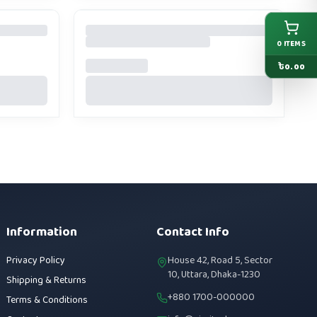
0
ITEMS
৳
0.00
Information
Contact Info
Privacy Policy
House 42, Road 5, Sector
10, Uttara, Dhaka-1230
Shipping & Returns
+880 1700-000000
Terms & Conditions