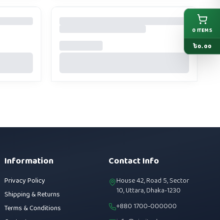
0
ITEMS
৳
0.00
Information
Contact Info
Privacy Policy
House 42, Road 5, Sector
10, Uttara, Dhaka-1230
Shipping & Returns
+880 1700-000000
Terms & Conditions