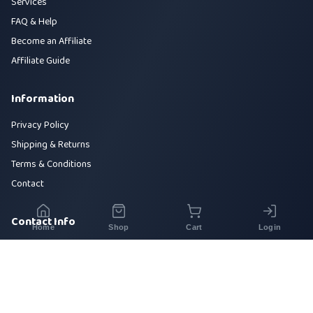
Services
FAQ & Help
Become an Affiliate
Affiliate Guide
Information
Privacy Policy
Shipping & Returns
Terms & Conditions
Contact
Contact Info
Home
Shop
Cart
Login
House 42, Road 5, Sector 10, Uttara, Dhaka-1230
+880 1700-000000
info@sirajtech.org