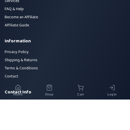
Services
FAQ & Help
Become an Affiliate
Affiliate Guide
Information
Privacy Policy
Shipping & Returns
Terms & Conditions
Contact
Contact Info
Home
Shop
Cart
Login
House 42, Road 5, Sector 10, Uttara, Dhaka-1230
+880 1700-000000
info@sirajtech.org