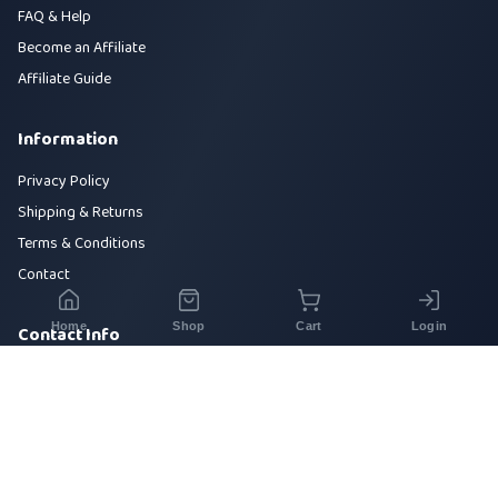
FAQ & Help
Become an Affiliate
Affiliate Guide
Information
Privacy Policy
Shipping & Returns
Terms & Conditions
Contact
Home
Shop
Cart
Login
Contact Info
House 42, Road 5, Sector 10, Uttara, Dhaka-1230
+880 1700-000000
info@sirajtech.org