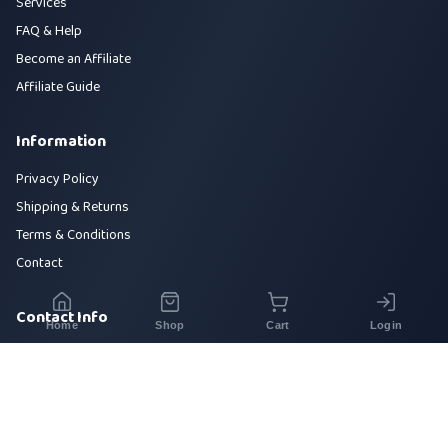
Services
FAQ & Help
Become an Affiliate
Affiliate Guide
Information
Privacy Policy
Shipping & Returns
Terms & Conditions
Contact
Contact Info
Home
Shop
Cart
Login
House 42, Road 5, Sector 10, Uttara, Dhaka-1230
+880 1700-000000
info@sirajtech.org