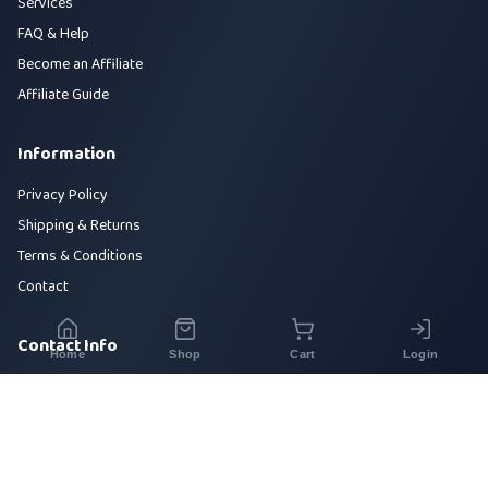
Services
FAQ & Help
Become an Affiliate
Affiliate Guide
Information
Privacy Policy
Shipping & Returns
Terms & Conditions
Contact
Contact Info
Home
Shop
Cart
Login
House 42, Road 5, Sector 10, Uttara, Dhaka-1230
+880 1700-000000
info@sirajtech.org