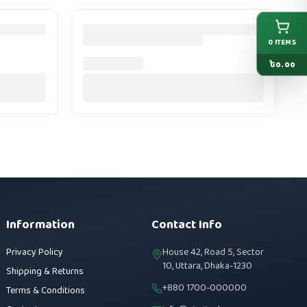
0
ITEMS
৳
0.00
Information
Contact Info
Privacy Policy
House 42, Road 5, Sector
10, Uttara, Dhaka-1230
Shipping & Returns
+880 1700-000000
Terms & Conditions