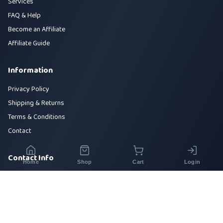
Services
FAQ & Help
Become an Affiliate
Affiliate Guide
Information
Privacy Policy
Shipping & Returns
Terms & Conditions
Contact
Contact Info
Home
Shop
Cart
Login
House 42, Road 5, Sector 10, Uttara, Dhaka-1230
+880 1700-000000
info@sirajtech.org