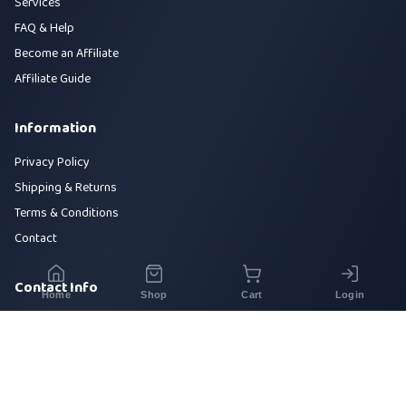
Services
FAQ & Help
Become an Affiliate
Affiliate Guide
Information
Privacy Policy
Shipping & Returns
Terms & Conditions
Contact
Contact Info
Home
Shop
Cart
Login
House 42, Road 5, Sector 10, Uttara, Dhaka-1230
+880 1700-000000
info@sirajtech.org