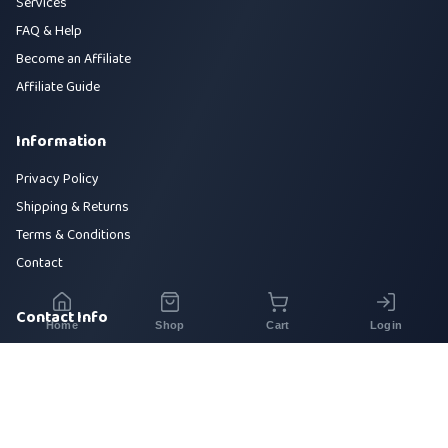
Services
FAQ & Help
Become an Affiliate
Affiliate Guide
Information
Privacy Policy
Shipping & Returns
Terms & Conditions
Contact
Contact Info
Home
Shop
Cart
Login
House 42, Road 5, Sector 10, Uttara, Dhaka-1230
+880 1700-000000
info@sirajtech.org