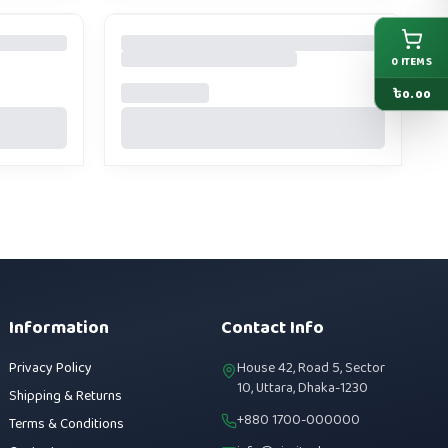
0
ITEMS
৳
0.00
Information
Contact Info
Privacy Policy
House 42, Road 5, Sector
10, Uttara, Dhaka-1230
Shipping & Returns
+880 1700-000000
Terms & Conditions