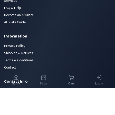
Services
FAQ & Help
Become an Affiliate
Affiliate Guide
Information
Privacy Policy
Shipping & Returns
Terms & Conditions
Contact
Contact Info
Home
Shop
Cart
Login
House 42, Road 5, Sector 10, Uttara, Dhaka-1230
+880 1700-000000
info@sirajtech.org