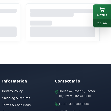
0
ITEMS
৳
0.00
Information
Contact Info
Privacy Policy
House 42, Road 5, Sector
10, Uttara, Dhaka-1230
Shipping & Returns
+880 1700-000000
Terms & Conditions