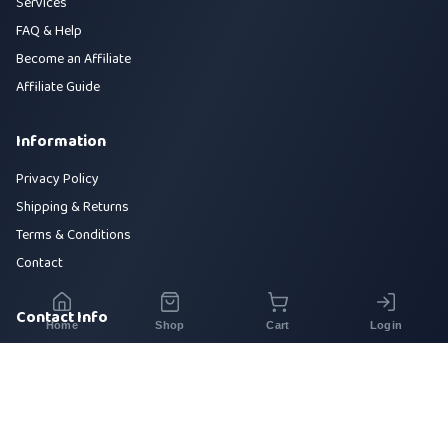
Services
FAQ & Help
Become an Affiliate
Affiliate Guide
Information
Privacy Policy
Shipping & Returns
Terms & Conditions
Contact
Contact Info
Home
Shop
Cart
Login
House 42, Road 5, Sector 10, Uttara, Dhaka-1230
+880 1700-000000
info@sirajtech.org