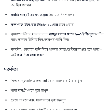
১২–১৪ ইঞ্চি টব/গ্রো ব্যাগ:
১–২ চা-চামচের কম (প্রায়
৫–৮ গ্রাম
) ২৫–
৩০ দিন পরপর
সবজি গাছ (টবে):
৩–৫ গ্রাম
২০–২৫ দিন পরপর
ফল গাছ (টবে, বড় টব):
৮–১২ গ্রাম
মাসে ১ বার
প্রয়োগের নিয়ম: সারের দানা
গাছের গোড়া থেকে ২–৩ ইঞ্চি দূরে
মাটির
সাথে হালকা মিশিয়ে দিন, তারপর পানি দিন।
সতর্কতা: একবারে বেশি দিলে পাতায় পোড়া/শুকিয়ে যাওয়া হতে পারে—
তাই
কম দিয়ে শুরু করুন
।
সতর্কতা
শিশু ও গৃহপালিত পশু-পাখির নাগালের বাইরে রাখুন
খাদ্য সামগ্রী থেকে দূরে রাখুন
চোখে লাগলে চোখ সাথে সাথে ধুয়ে ফেলুন