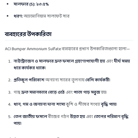
সালফার (S): ২৩.৫%
ধরণ:
অ্যামোনিয়াম সালফেট সার
ব্যবহারের উপকারিতা
ACI Bumper Ammonium Sulfate ব্যবহারের প্রধান উপকারিতাগুলো হলো—
নাইট্রোজেন ও সালফার দ্রুত ফসলে গ্রহণোপযোগী হয়
এবং
দীর্ঘ সময়
ধরে কার্যকর থাকে
।
প্রতিকূল পরিবেশে
অন্যান্য সারের তুলনায়
বেশি কার্যকরী
।
গাছ
দ্রুত সমানভাবে বেড়ে ওঠে
এবং
পাতা গাঢ় সবুজ
হয়।
ধান, গম ও অন্যান্য দানা শস্যে
কুশি ও শীষের সংখ্যা
বৃদ্ধি পায়
।
তেল জাতীয় ফসলে
বীজের গঠন
উন্নত হয়
এবং
তেলের পরিমাণ বৃদ্ধি
পায়
।