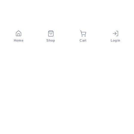
Home
Shop
Cart
Login
সিরাজ টেক লিমিটেড বাংলাদেশের অন্যতম কৃষি প্রযুক্তি কোম্পানি। ২০১২
সাল থেকে আমরা আধুনিক কৃষি সমাধান প্রদান করে আসছি।
Others Products