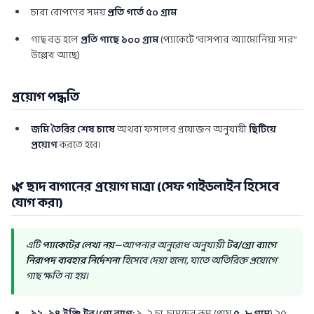
চারা রোপণের সময়
প্রতি গর্তে ৫০ গ্রাম
গাছ বড় হলে
প্রতি গাছে ১০০ গ্রাম
(প্যাকেটে “বাসপার অ্যামোনিয়া সার”
উল্লেখ আছে)
প্রয়োগ পদ্ধতি
জমি তৈরির শেষ চাষে
অথবা ফসলের প্রয়োজন অনুযায়ী
ছিটিয়ে
প্রয়োগ
করতে হবে।
🌿 ছাদ বাগানের প্রয়োগ মাত্রা (সেফ গাইডলাইন হিসেবে
যোগ করা)
এটি
প্যাকেটের লেখা নয়
—আপনার অনুরোধ অনুযায়ী
টব/গ্রো ব্যাগে
নিরাপদ ব্যবহার নির্দেশনা
হিসেবে দেয়া হলো, যাতে অতিরিক্ত প্রয়োগে
গাছ ক্ষতি না হয়।