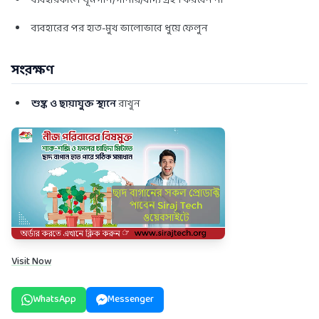
ব্যবহারকালে ধূমপান/পানীয়/খাদ্য গ্রহণ করবেন না
ব্যবহারের পর হাত-মুখ ভালোভাবে ধুয়ে ফেলুন
সংরক্ষণ
শুষ্ক ও ছায়াযুক্ত স্থানে
রাখুন
Visit Now
WhatsApp
Messenger