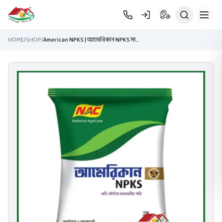
Skip to main content
HOME
/
SHOP
/
American NPKS | আমেরিকান NPKS সার | Stoller USA Fertilizer