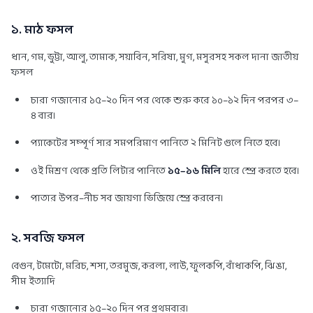
১. মাঠ ফসল
ধান, গম, ভুট্টা, আলু, তামাক, সয়াবিন, সরিষা, মুগ, মসুরসহ সকল দানা জাতীয়
ফসল
চারা গজানোর ১৫–২০ দিন পর থেকে শুরু করে ১০–১২ দিন পরপর ৩–
৪ বার।
প্যাকেটের সম্পূর্ণ সার সমপরিমাণ পানিতে ২ মিনিট গুলে নিতে হবে।
ওই মিশ্রণ থেকে প্রতি লিটার পানিতে
১৫–১৬ মিলি
হারে স্প্রে করতে হবে।
পাতার উপর–নীচ সব জায়গা ভিজিয়ে স্প্রে করবেন।
২. সবজি ফসল
বেগুন, টমেটো, মরিচ, শসা, তরমুজ, করলা, লাউ, ফুলকপি, বাঁধাকপি, ঝিঙা,
সীম ইত্যাদি
চারা গজানোর ১৫–২০ দিন পর প্রথমবার।