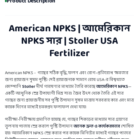
Product Description
American NPKS | আমেরিকান
NPKS সার | Stoller USA
Fertilizer
American NPKS - গাছের সঠিক বৃদ্ধি, ফলন এবং রোগ–প্রতিরোধ ক্ষমতার
জন্য প্রয়োজন সুষম পুষ্টি। সেই প্রয়োজনকে সামনে রেখে USA-র বিশ্বখ্যাত
কোম্পানি
Stoller
দীর্ঘ গবেষণার মাধ্যমে তৈরি করেছে
আমেরিকান NPKS
—
একটি আধুনিক স্প্রে উপযোগী মিশ্র সার। জৈব উৎস থেকে তৈরি এই সার
গাছের জন্য প্রয়োজনীয় সব পুষ্টি উপাদান সুষম মাত্রায় সরবরাহ করে এবং মাত্র
কয়েক দিনের মধ্যেই চমকপ্রদ ফলাফল দেখা যায়।
পরীক্ষা-নিরীক্ষায় প্রমাণিত হয়েছে যে, গাছের শিকড়ের মাধ্যমে সার গ্রহণের
তুলনায় পাতায় স্প্রে করলে পুষ্টি উপাদান
অনেক দ্রুত ও কার্যকরভাবে
শোষিত
হয়। আমেরিকান NPKS স্প্রে করার পর কয়েক মিনিটের মধ্যেই গাছের পাতার