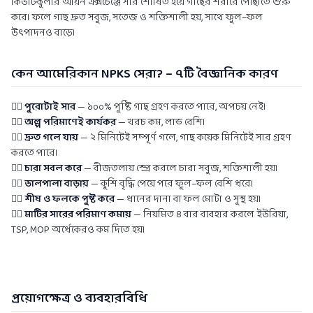
কিউটিকুলার আয়ন এক্সচেঞ্জে সার শোষিত হয়ে গাছের শরীরে পৌঁছাতে শুরু
করে। ফলে গাছ দ্রুত সবুজ, সতেজ ও শক্তিশালী হয়, সাথে ফুল–ফল
উৎপাদনও বাড়ে।
কেন আমেরিকান NPKS সেরা? – ৭টি বৈজ্ঞানিক কারণ
১️⃣
পুরোটাই সার
— ১০০% পুষ্টি গাছ গ্রহণ করতে পারে, অপচয় নেই।
২️⃣
অল্প পরিমাণেই কার্যকর
— খরচ কম, লাভ বেশি।
৩️⃣
দ্রুত গলে যায়
— ২ মিনিটেই সম্পূর্ণ গলে, গাছ কয়েক মিনিটেই সার গ্রহণ
করতে পারে।
৪️⃣
চারা সবল করে
— বীজতলায় স্প্রে করলে চারা সবুজ, শক্তিশালী হয়।
৫️⃣
ডালপালা বাড়ায়
— কুশি বৃদ্ধি পেয়ে পরে ফুল–ফল বেশি ধরে।
৬️⃣
শীষ ও ফলকে পুষ্ট করে
— ধানের দানা বা ফল মোটা ও সুস্থ হয়।
৭️⃣
মাটির সারের পরিমাণ কমায়
— নিয়মিত ৪ বার ব্যবহার করলে ইউরিয়া,
TSP, MOP অর্ধেকেরও কম দিতে হয়।
প্রয়োগক্ষেত্র ও ব্যবহারবিধি