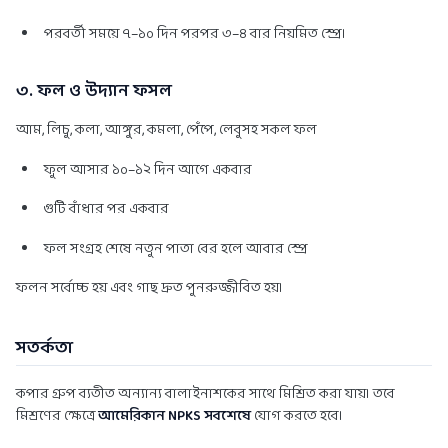
পরবর্তী সময়ে ৭–১০ দিন পরপর ৩–৪ বার নিয়মিত স্প্রে।
৩. ফল ও উদ্যান ফসল
আম, লিচু, কলা, আঙ্গুর, কমলা, পেঁপে, লেবুসহ সকল ফল
ফুল আসার ১০–১২ দিন আগে একবার
গুটি বাঁধার পর একবার
ফল সংগ্রহ শেষে নতুন পাতা বের হলে আবার স্প্রে
ফলন সর্বোচ্চ হয় এবং গাছ দ্রুত পুনরুজ্জীবিত হয়।
সতর্কতা
কপার গ্রুপ ব্যতীত অন্যান্য বালাইনাশকের সাথে মিশ্রিত করা যায়। তবে
মিশ্রণের ক্ষেত্রে
আমেরিকান NPKS সবশেষে
যোগ করতে হবে।