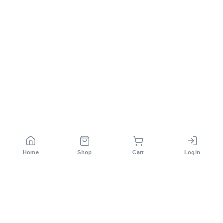
Home
Shop
Cart
Login