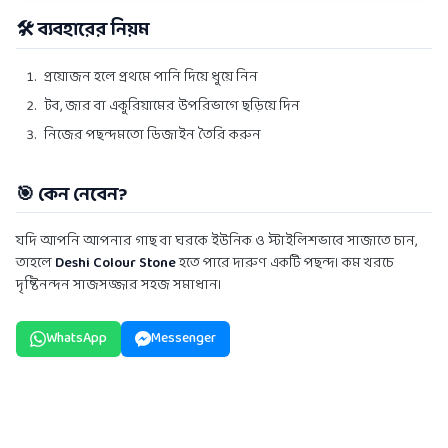
🛠️ ব্যবহারের নিয়ম
প্রয়োজন হলে প্রথমে পানি দিয়ে ধুয়ে নিন
টব, জার বা একুরিয়ামের উপরিভাগে ছড়িয়ে দিন
নিজের পছন্দমতো ডিজাইন তৈরি করুন
🎯 কেন নেবেন?
যদি আপনি আপনার গাছ বা ঘরকে ইউনিক ও স্টাইলিশভাবে সাজাতে চান,
তাহলে
Deshi Colour Stone
হতে পারে দারুণ একটি পছন্দ। কম খরচে
দৃষ্টিনন্দন সাজসজ্জার সহজ সমাধান।
WhatsApp
Messenger