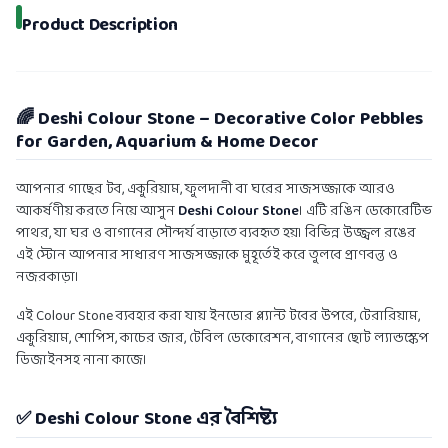
Product Description
🌈 Deshi Colour Stone – Decorative Color Pebbles
for Garden, Aquarium & Home Decor
আপনার গাছের টব, একুরিয়াম, ফুলদানী বা ঘরের সাজসজ্জাকে আরও
আকর্ষণীয় করতে নিয়ে আসুন
Deshi Colour Stone
। এটি রঙিন ডেকোরেটিভ
পাথর, যা ঘর ও বাগানের সৌন্দর্য বাড়াতে ব্যবহৃত হয়। বিভিন্ন উজ্জ্বল রঙের
এই স্টোন আপনার সাধারণ সাজসজ্জাকে মুহূর্তেই করে তুলবে প্রাণবন্ত ও
নজরকাড়া।
এই Colour Stone ব্যবহার করা যায় ইনডোর প্ল্যান্ট টবের উপরে, টেরারিয়াম,
একুরিয়াম, শোপিস, কাচের জার, টেবিল ডেকোরেশন, বাগানের ছোট ল্যান্ডস্কেপ
ডিজাইনসহ নানা কাজে।
✅ Deshi Colour Stone এর বৈশিষ্ট্য