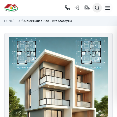
Skip to main content
HOME
/
SHOP
/
Duplex House Plan - Two Storey House Design | দোতলা বাড়ি