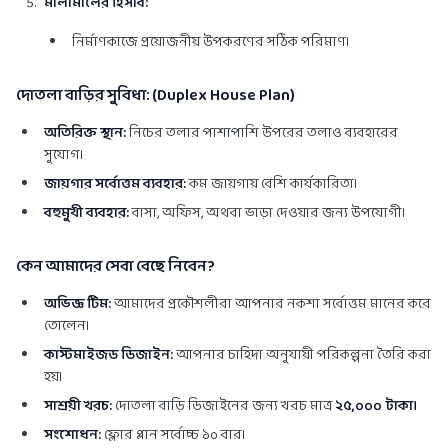
মালামালের হিসাব:
নির্মাণকাজে প্রয়োজনীয় উপকরণের সঠিক পরিমাণ।
দোতলা বাড়ির সুবিধা: (Duplex House Plan)
অতিরিক্ত স্থান:
নিচের তলার পাশাপাশি উপরের তলাও ব্যবহারের
সুযোগ।
জায়গার সর্বোত্তম ব্যবহার:
কম জায়গায় বেশি কার্যকারিতা।
বহুমুখী ব্যবহার:
বাসা, অফিস, অথবা ভাড়া দেওয়ার জন্য উপযোগী।
কেন আমাদের সেবা বেছে নিবেন?
অভিজ্ঞ টিম:
আমাদের প্রকৌশলীরা আপনার নকশা সর্বোত্তম মানের করে
তোলেন।
কাস্টমাইজড ডিজাইন:
আপনার চাহিদা অনুযায়ী পরিকল্পনা তৈরি করা
হয়।
সাশ্রয়ী খরচ:
দোতলা বাড়ি ডিজাইনের জন্য খরচ মাত্র
২৫,০০০ টাকা।
সংশোধন:
ফ্লোর প্লান সর্বোচ্চ ১০ বার।