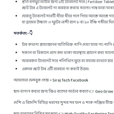
প্রতি বর্গফুট মাটির জন্য ১টি ট্যাবলেট সার ( Fertilizer Ta
ছোট টবে এ ট্যাবলেট না ব্যবহার করায় ভালো। গাছ মারা যাবা
যেহেতু ট্যাবলেট সারটি ধীরে ধীরে গলে গিয়ে আস্তে আস্তে গাছ
বা ড্রামের উচ্চতা ৩ ফুটের বেশী হলে ৮ বা ১০ ইঞ্চি গভীরে দিত
সতর্কতা:-👇
টবে কখনো প্রয়োজনের অতিরিক্ত পানি দেয়া যাবে না। পানি ব
সকাল বা বিকালে রোদ কম থাকা অবস্থায় প্রয়োগ করা ভালো
অব্যবহৃত ট্যাবলেট সার পলিথিনে মুড়ে বা বয়ামে রাখতে হবে
একদম ছোট টবে এটি ব্যবহার না করাই উত্তম।
আমাদের ফেসবুক পেজ =
Siraj Tech Facebook
ছাদ বাগান করার জন্য জিও ব্যাগের অর্ডার করতে 👉
Geo Grow
দেশি ও বিদেশি বিভিন্ন ধরনের সুন্দর সব ফল ও শাক-সব্জির বী
ছাদ বাগানের বিভিন্ন সরঞ্জাম। 👉
High Quality Gardening Too